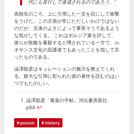
1
代にも並行して達成されるのであろう。
高校生のころ、上に引用した一文を目にして衝撃
をうけた。この主張が常にただしいわけではない
のだが、文体のよさによって事実そうであるよう
な気がしてくる。 これはボルジア家を評して、
彼らが政敵を毒殺すると噂されている一方で、ル
ネサンス文化の庇護者でもあったことを指して言
ったものである。
澁澤龍彦はキュレーションの魅力を教えてくれ
る。膨大な引用に彩られた彼の著作を読むのはい
つでもたのしい。
澁澤龍彦「毒薬の手帖」河出書房新社、
p84
↩
# poison
# history