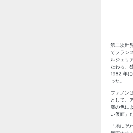
第二次世
てフラン
ルジェリ
たわら、
1962 
った。
ファノン
として、
膚の色に
い仮面」
「地に呪
抑圧のす