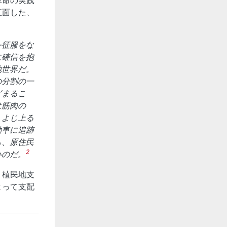
直面した、
—征服をな
に確信を抱
地世界だ。
の分割の一
どまるこ
は筋肉の
、よじ上る
動車に追跡
も、原住民
2
いのだ。
、植民地支
よって支配