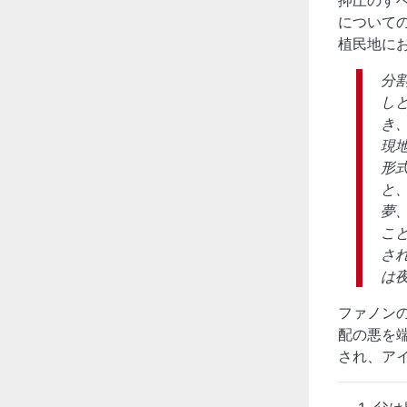
について
植民地に
分
し
き
現
形
と
夢
こ
さ
は
ファノン
配の悪を
され、ア