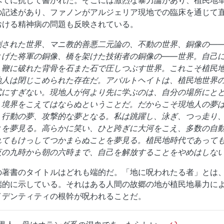
の記述があり、ファノンがアルジェリア現地での臨床を通じて
おける精神病の問題も反映されている。
割された世界、マニ教的善悪二元論の、不動の世界、銅像の—
とげた将軍の銅像、橋を架けた技術者の銅像の——世界。自己
、鞭に破れた背骨を石また石で圧しつぶす世界。これこそ植民
地人は閉じこめられた存在だ。アパルトヘイトは、植民地世界
式にすぎない。現地人が何より先に学ぶのは、自分の場所にと
、境界をこえてはならぬということだ。だからこそ現地人の夢
、行動の夢、攻撃的な夢となる。私は跳躍し、泳ぎ、つっ走り
とを夢見る。高らかに笑い、ひと跨ぎに大河をこえ、多数の自
れてもけっしてつかまらぬことを夢見る。植民地時代であって
夜の九時から朝の六時まで、自己を解放することをやめはしな
の著書のタイトルはどれも端的だ。「地に呪われたる者」とは
端的に示している。それはある人間の故郷の地が植民地暴力に
イデンティティの根幹が呪われることだ。