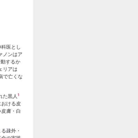
神科医とし
ァノンはア
活動するか
ェリアは
血病で亡くな
1
れた黒人
における皮
い皮膚・白
よる疎外・
革命の実践