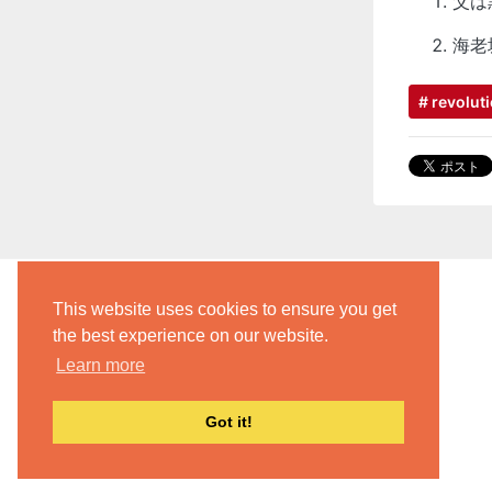
父は
海老
# revolut
This website uses cookies to ensure you get
the best experience on our website.
Learn more
Got it!