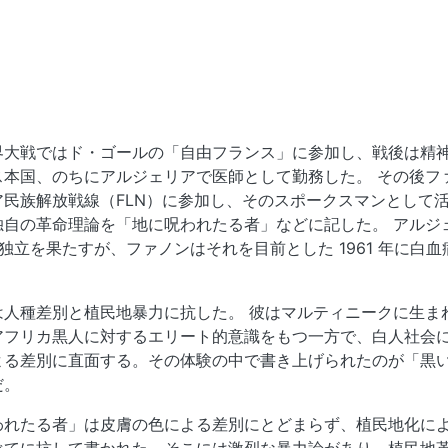
界大戦ではド・ゴールの「自由フランス」に参加し、戦後は精
ス本国、のちにアルジェリアで医師として勤務した。 その後フ
ア民族解放戦線（FLN）に参加し、そのスポークスマンとして
独自の革命理論を「地に呪われたる者」などに記した。 アルジ
年に独立を果たすが、ファノンはそれを目前とした 1961 年に白
は人種差別と植民地暴力に抗した。 彼はマルティニークに生ま
アフリカ黒人に対するエリート的意識をもつ一方で、白人社会
よる差別に直面する。その体験の中で書き上げられたのが「黒
だ。
われたる者」は皮膚の色による差別にとどまらず、植民地化に
べてに抗して書かれた。そこには激烈な暴力論があり、植民地