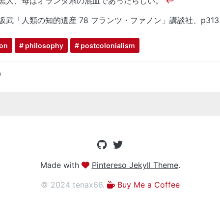
黒人、母はオランダ系の混血であったらしい。
↩
坂武「人類の知的遺産 78 フランツ・ファノン」講談社、p31
ion
# philosophy
# postcolonialism
Made with
Pintereso Jekyll Theme
.
© 2024 tenax66.
Buy Me a Coffee