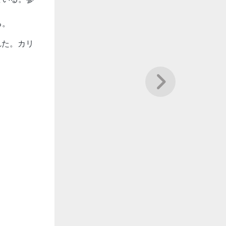
る。
れた。カリ